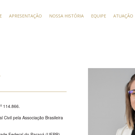
E
APRESENTAÇÃO
NOSSA HISTÓRIA
EQUIPE
ATUAÇÃO
s
º 114.866.
 Civil pela Associação Brasileira
.
idade Federal do Paraná (UFPR).