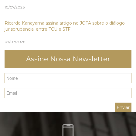
10/07/2026
Ricardo Kanayama assina artigo no JOTA sobre o diálogo
jurisprudencial entre TCU e STF
07/07/2026
Assine Nossa Newsletter