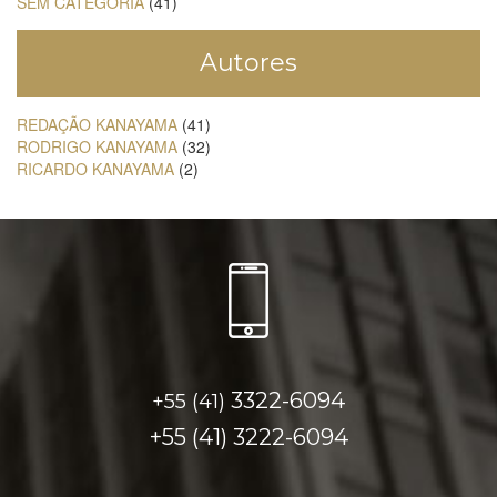
SEM CATEGORIA
(41)
Autores
REDAÇÃO KANAYAMA
(41)
RODRIGO KANAYAMA
(32)
RICARDO KANAYAMA
(2)
3322-6094
+55 (41)
+55 (41)
3222-6094