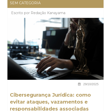
SEM CATEGORIA
Escrito por
Redação Kanayama
29/10/2025
Cibersegurança Jurídica: como
evitar ataques, vazamentos e
responsabilidades associadas