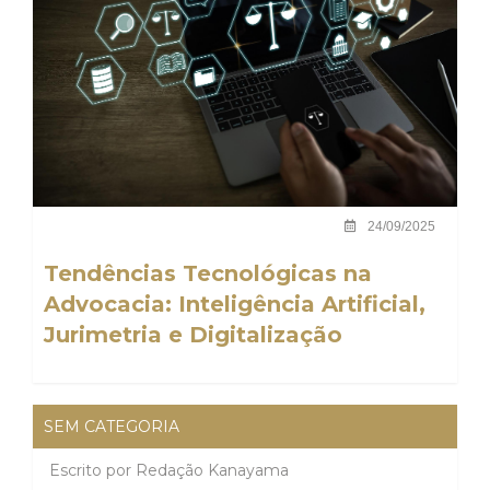
24/09/2025
Tendências Tecnológicas na
Advocacia: Inteligência Artificial,
Jurimetria e Digitalização
SEM CATEGORIA
Escrito por
Redação Kanayama