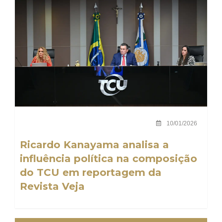
10/01/2026
Ricardo Kanayama analisa a
influência política na composição
do TCU em reportagem da
Revista Veja