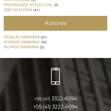
PROPRIEDADE INTELECTUAL
(2)
SEM CATEGORIA
(41)
Autores
REDAÇÃO KANAYAMA
(41)
RODRIGO KANAYAMA
(32)
RICARDO KANAYAMA
(2)
3322-6094
+55 (41)
+55 (41)
3222-6094