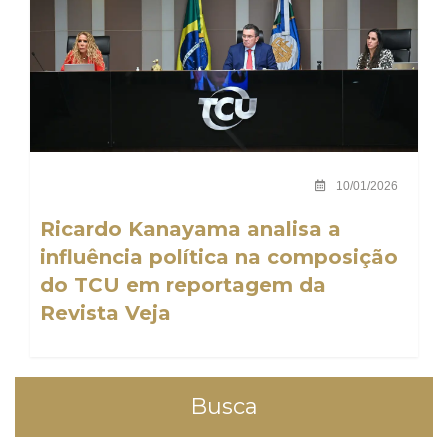
10/01/2026
Ricardo Kanayama analisa a
influência política na composição
do TCU em reportagem da
Revista Veja
Busca