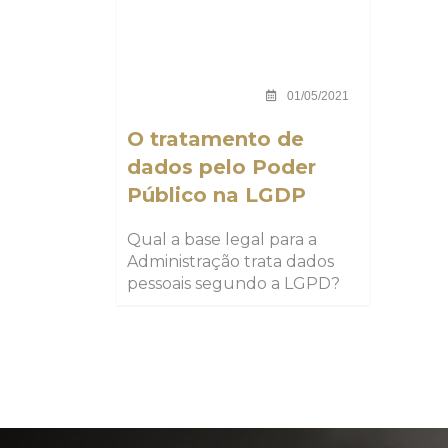
01/05/2021
O tratamento de
dados pelo Poder
Público na LGDP
Qual a base legal para a
Administração trata dados
pessoais segundo a LGPD?