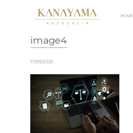
HOME
image4
17/09/2025