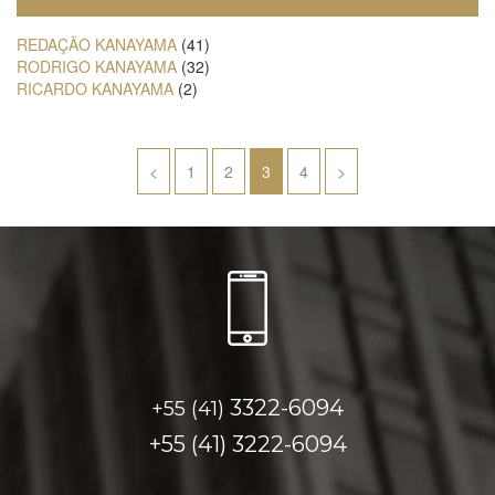
REDAÇÃO KANAYAMA
(41)
RODRIGO KANAYAMA
(32)
RICARDO KANAYAMA
(2)
Paginação
<
1
2
3
4
>
de
posts
3322-6094
+55 (41)
+55 (41)
3222-6094