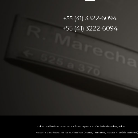
3322-6094
+55 (41)
+55 (41)
3222-6094
Todos os direitos reservados à Kanayama Sociedade de Advogados
Autoria das fotos: Marcelo Almeida (Home, Retratos, Nossa História Interna)