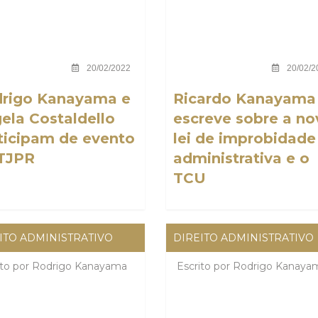
20/02/2022
20/02/2
rigo Kanayama e
Ricardo Kanayama
ela Costaldello
escreve sobre a no
ticipam de evento
lei de improbidade
TJPR
administrativa e o
TCU
ITO ADMINISTRATIVO
DIREITO ADMINISTRATIVO
ito por
Rodrigo Kanayama
Escrito por
Rodrigo Kanaya