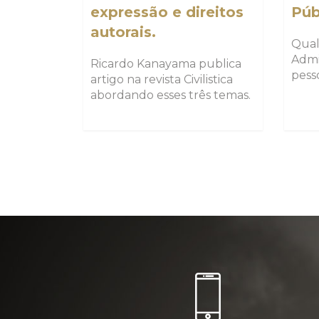
expressão e direitos
Púb
autorais.
Qual
Admi
Ricardo Kanayama publica
pess
artigo na revista Civilistica
abordando esses três temas.