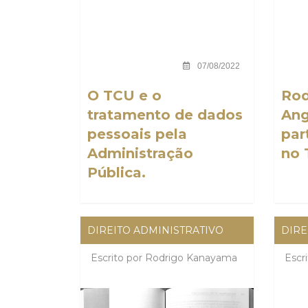
07/08/2022
O TCU e o
Rod
tratamento de dados
Ang
pessoais pela
par
Administração
no 
Pública.
DIREITO ADMINISTRATIVO
DIRE
Escrito por
Rodrigo Kanayama
Escr