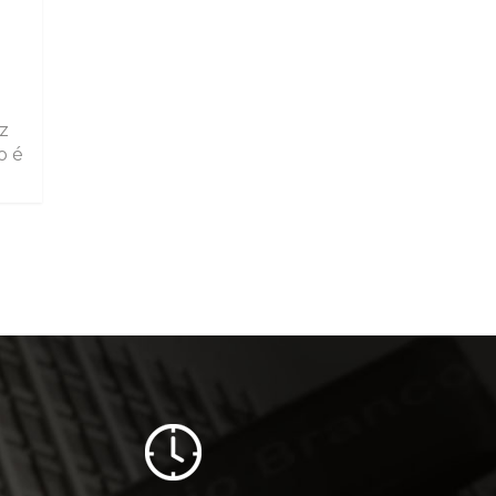
z
o é