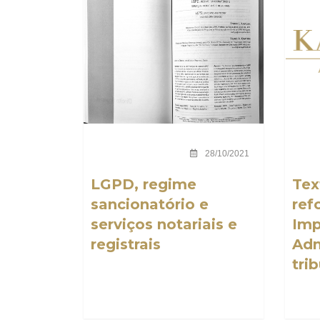
28/10/2021
LGPD, regime
Tex
sancionatório e
ref
serviços notariais e
Imp
registrais
Adm
tri