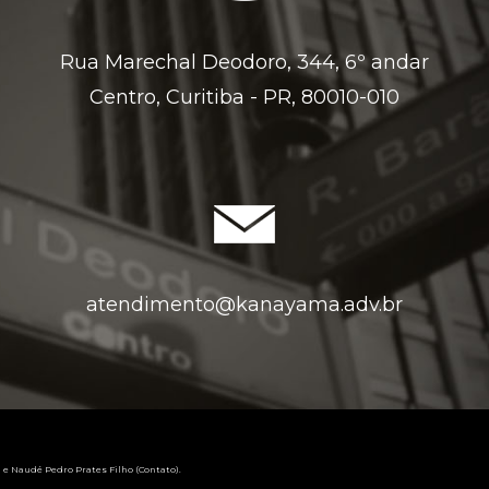
Rua Marechal Deodoro, 344, 6º andar
Centro, Curitiba - PR, 80010-010
atendimento@kanayama.adv.br
 e Naudé Pedro Prates Filho (Contato).