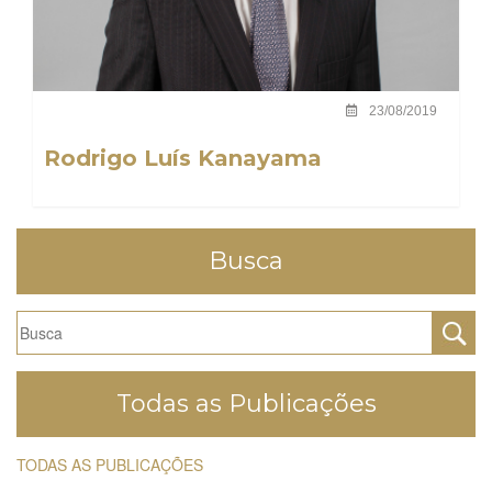
23/08/2019
Rodrigo Luís Kanayama
Busca
Todas as Publicações
TODAS AS PUBLICAÇÕES