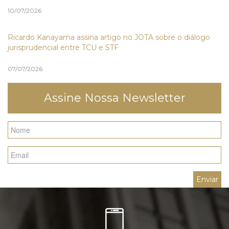
10/07/2026
Ricardo Kanayama assina artigo no JOTA sobre o diálogo
jurisprudencial entre TCU e STF
07/07/2026
Assine Nossa Newsletter