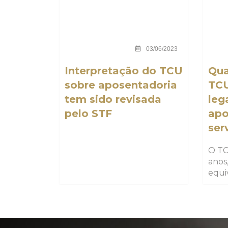
03/06/2023
Interpretação do TCU
Qua
sobre aposentadoria
TCU
tem sido revisada
leg
pelo STF
apo
ser
O TC
anos
equi