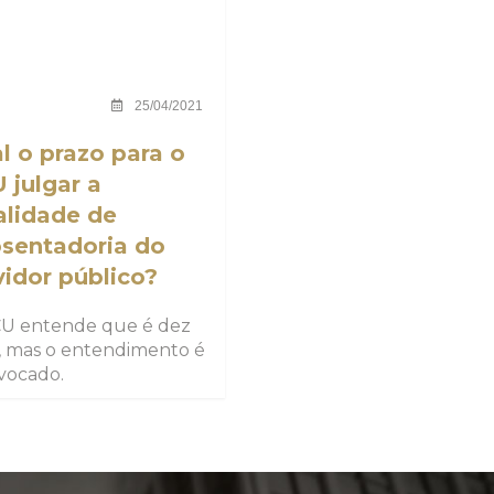
25/04/2021
l o prazo para o
 julgar a
alidade de
sentadoria do
vidor público?
U entende que é dez
, mas o entendimento é
vocado.